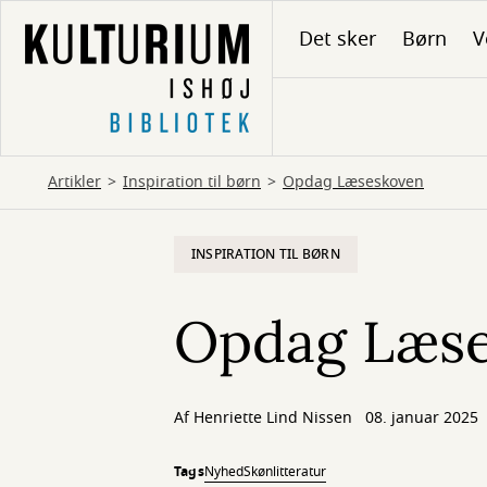
Gå
Det sker
Børn
V
til
hovedindhold
Artikler
Inspiration til børn
Opdag Læseskoven
INSPIRATION TIL BØRN
Opdag Læs
Af
Henriette Lind Nissen
08. januar 2025
Tags
Nyhed
Skønlitteratur