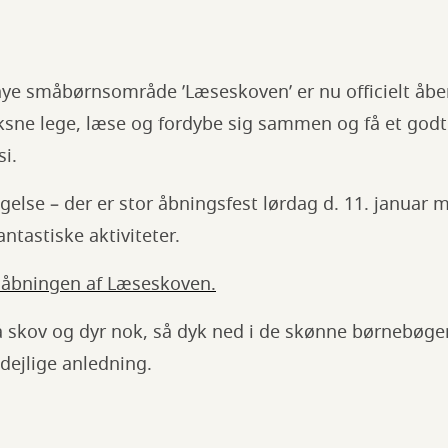
nye småbørnsområde ’Læseskoven’ er nu officielt åbe
ksne lege, læse og fordybe sig sammen og få et god
si.
lse – der er stor åbningsfest lørdag d. 11. januar 
ntastiske aktiviteter.
 åbningen af Læseskoven.
få skov og dyr nok, så dyk ned i de skønne børnebøge
n dejlige anledning.