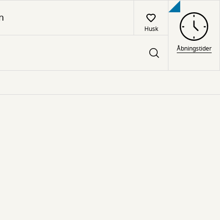
n
Husk
Åbningstider