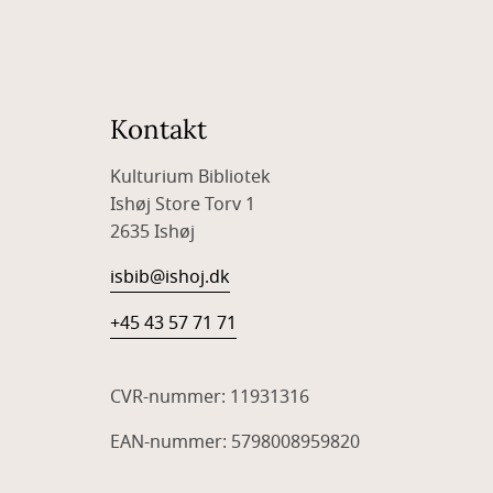
Kontakt
Kulturium Bibliotek
Ishøj Store Torv 1
2635 Ishøj
isbib@ishoj.dk
+45 43 57 71 71
CVR-nummer: 11931316
EAN-nummer: 5798008959820