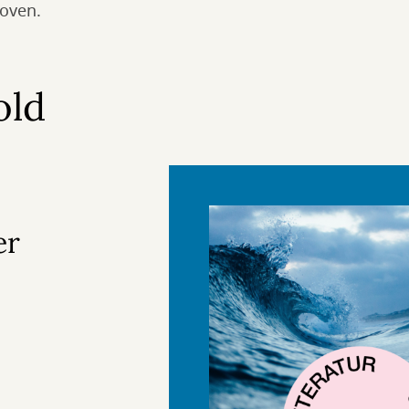
oven.
old
er