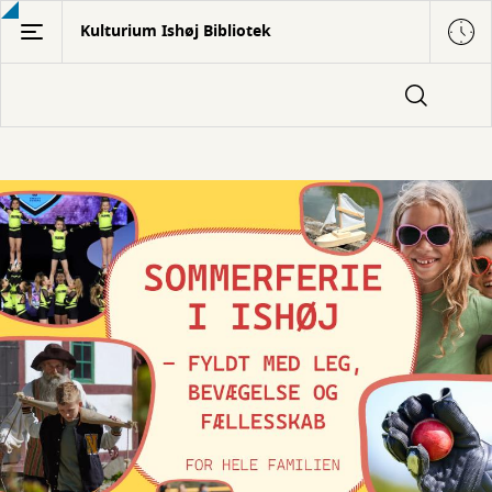
Gå
Kulturium Ishøj Bibliotek
til
hovedindhold
Forside