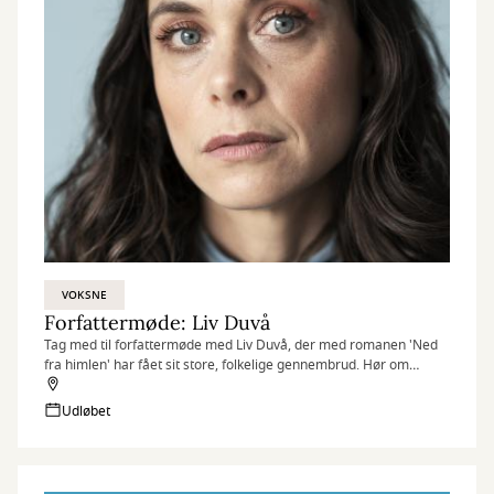
VOKSNE
Forfattermøde: Liv Duvå
Tag med til forfattermøde med Liv Duvå, der med romanen 'Ned
fra himlen' har fået sit store, folkelige gennembrud. Hør om
velfærdsdrømmen på Vestegnen, om højhusene i Brøndby Strand,
om lykkelig og lidt mindre lykkelig kærlighed og om alt det, vi
Udløbet
bærer med os.