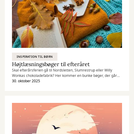
INSPIRATION TIL BØRN
Højtlæsningsbøger til efteråret
Skal efterårsferien gå til Nordsletten, Slumrestrup eller Willy
Wonkas chokoladefabrik? Her kommer en bunke bøger, der går
godt i spænd med efterårsrøde kinder, varm kakao og masser af
30. oktober 2025
tid.