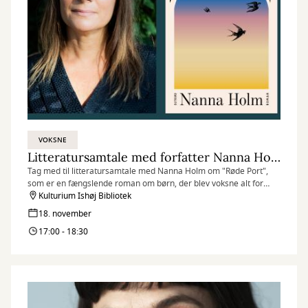
VOKSNE
Litteratursamtale med forfatter Nanna Holm
Tag med til litteratursamtale med Nanna Holm om "Røde Port",
som er en fængslende roman om børn, der blev voksne alt for
tidligt, og om voksne, der aldrig formåede at være de voksne,
Kulturium Ishøj Bibliotek
børnene havde brug for.
18. november
17:00 - 18:30