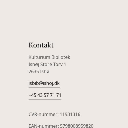
Kontakt
Kulturium Bibliotek
Ishøj Store Torv 1
2635 Ishøj
isbib@ishoj.dk
+45 43 57 71 71
CVR-nummer: 11931316
EAN-nummer: 5798008959820