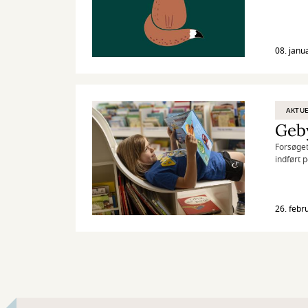
08. janu
AKTUE
Geby
Forsøget
indført 
26. febr