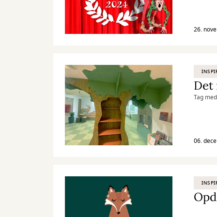
26. nov
INSPI
Det 
Tag med t
06. dec
INSPI
Opd