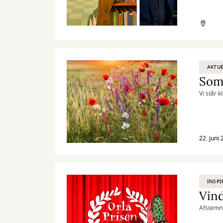
AKTUE
Som
Vi står 
22. juni
INSPI
Vind
Afstemni