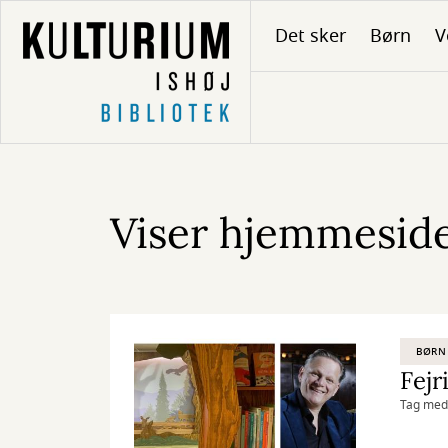
Gå
Det sker
Børn
V
til
hovedindhold
Viser hjemmeside
BØRN
Fejr
Tag med 