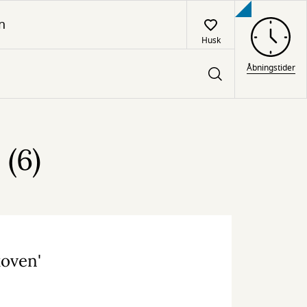
n
Husk
Åbningstider
(6)
koven'