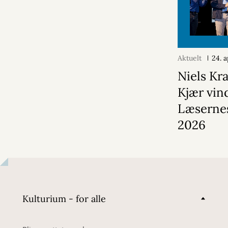
Aktuelt
24. 
Niels Kr
Kjær vin
Læsernes
2026
Kulturium - for alle