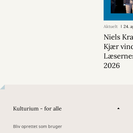
Aktuelt
24. 
Niels Kr
Kjær vin
Læsernes
2026
Kulturium - for alle
Bliv oprettet som bruger