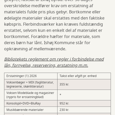
overskridelse medfører krav om erstatning af
materialets fulde pris plus gebyr. Bortkomne eller
ødelagte materialer skal erstattes med den faktiske
købspris. Flerbindsværker kan kræves fuldstændig
erstattet, selvom kun en enkelt del af materialet er
bortkommet. Forældre hæfter for materiale, som
deres børn har lånt. Ishøj Kommune står for
opkrævning af mellemværende.
Bibliotekets reglement om regler i forbindelse med
lån, fornyelse, reservering, erstatning m.m.
Erstatninger (1) 2026
Takst eller afgift pr. enhed
Voksenbøger + MIX (faglitteratur,
355 kr.
tegneserie, skønlitteratur)
Voksen Modeblade og magasiner
*
(nypris for erstatningblad)
Konsolspil+DVD+BluRay
952 kr.
Musikbærende materialer
230 kr.