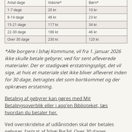
Antal dage
Voksne*
Børn*
1-7 dage
20 kr.
10 kr.
8-14 dage
48 kr.
23 kr.
15-21 dage
117 kr.
34 kr.
22-30 dage
186 kr.
46 kr.
Over 30 dage
230 kr.
120 kr.
*Alle borgere i Ishøj Kommune, vil fra 1. januar 2026
ikke skulle betale gebyrer, ved for sent afleverede
materialer. Der er stadigvæk erstatningspligt, det vil
sige, at hvis et materiale slet ikke bliver afleveret inden
for 30 dage, betragtes det som bortkommet og der
opkræves erstatning.
Betaling af gebyrer kan gøres med Mit
Betalingsoverblik eller i app'en Biblioteket, læs
hvordan du betaler her.
Ved overskridelse af udlånstiden skal der betales
gebyrer, fastsat af Ishøj Byråd. Over 30 dages