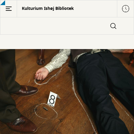
Gå
Kulturium Ishøj Bibliotek
til
hovedindhold
Læsefællesskaber
på
biblioteket