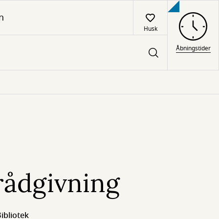
n
Husk
Åbningstider
rådgivning
ibliotek