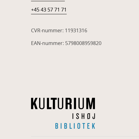
+45 43 57 71 71
CVR-nummer: 11931316
EAN-nummer: 5798008959820