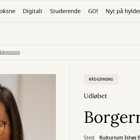
oksne
Digitalt
Studerende
GO!
Nyt på hylde
ådgivning
RÅDGIVNING
Udløbet
Borger
Sted
Kulturium Ishøj B