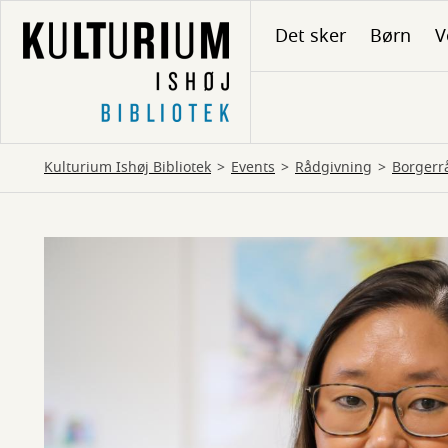
Gå
Det sker
Børn
V
til
hovedindhold
Kulturium Ishøj Bibliotek
Events
Rådgivning
Borgerr