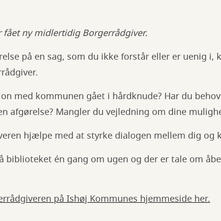
fået ny midlertidig Borgerrådgiver.
else på en sag, som du ikke forstår eller er uenig i, 
ådgiver.
on med kommunen gået i hårdknude? Har du behov fo
r en afgørelse? Mangler du vejledning om dine mulighe
veren hjælpe med at styrke dialogen mellem dig o
på biblioteket én gang om ugen og der er tale om åb
rrådgiveren på Ishøj Kommunes hjemmeside her.