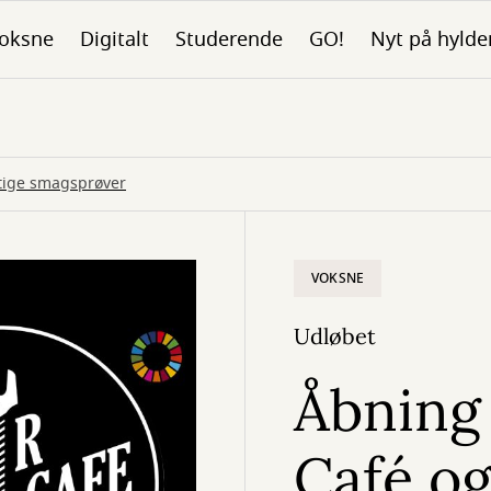
oksne
Digitalt
Studerende
GO!
Nyt på hylde
gtige smagsprøver
VOKSNE
Udløbet
Åbning 
Café o