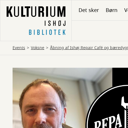
Gå
Det sker
Børn
V
til
hovedindhold
Events
Voksne
Åbning af Ishøj Repair Café og bæredy