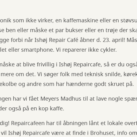
onik som ikke virker, en kaffemaskine eller en støvs
se ben eller måske et par bukser eller en trøje der sk
gge forbi når Ishøj Repair Café åbner d. 23. april! Må
et eller smartphone. Vi reparerer ikke cykler.
 måske at blive frivillig i Ishøj Repaircafe, så er du o
 mere om det. Vi søger folk med teknisk snilde, kørek
ekolbe og andre som har hænderne godt skruet på.
ingen har vi fået Meyers Madhus til at lave nogle sp
der også på en kop kaffe.
e dig! Repaircafeen har til åbningen lånt et lokale over
vil Ishøj Repaircafe være at finde i Brohuset, info om