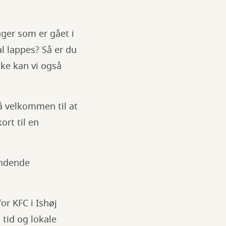
uger som er gået i
al lappes? Så er du
ske kan vi også
gså velkommen til at
ort til en
ændende
for KFC i Ishøj
 tid og lokale