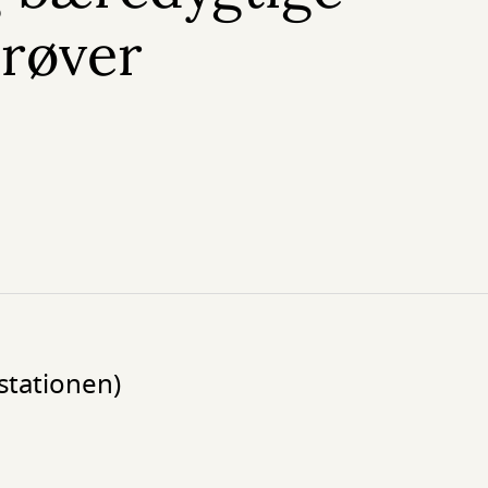
røver
stationen)