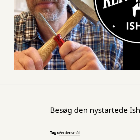
Besøg den nystartede Ishø
Tags
Verdensmål