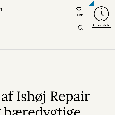
n
Husk
Åbningstider
af Ishøj Repair
g bæredygtige