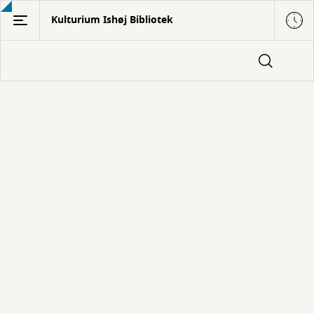
Gå
Kulturium Ishøj Bibliotek
til
hovedindhold