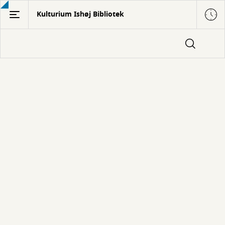
Gå
Kulturium Ishøj Bibliotek
til
hovedindhold