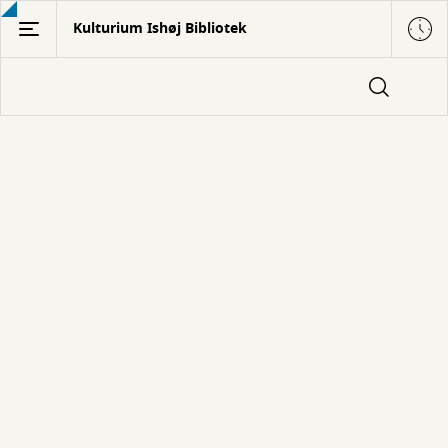
Gå
Kulturium Ishøj Bibliotek
til
hovedindhold