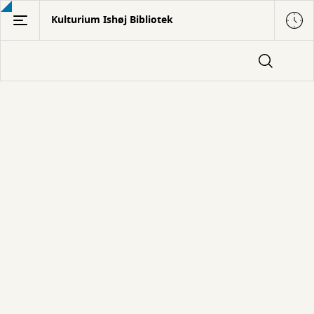
Gå
Kulturium Ishøj Bibliotek
til
hovedindhold