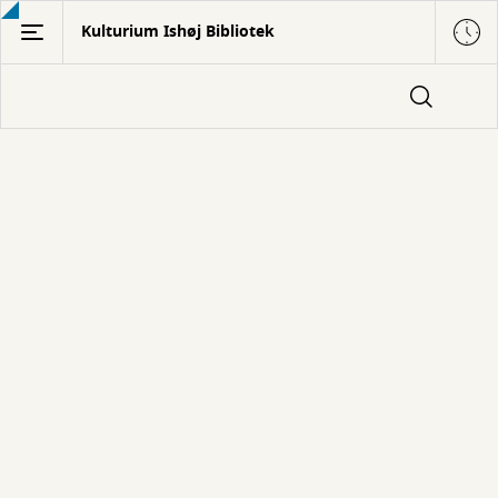
Gå
Kulturium Ishøj Bibliotek
til
hovedindhold