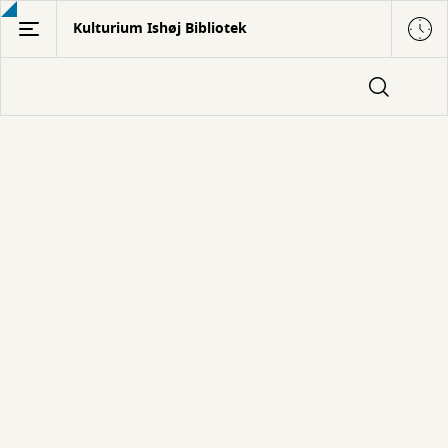
Gå
Kulturium Ishøj Bibliotek
til
hovedindhold