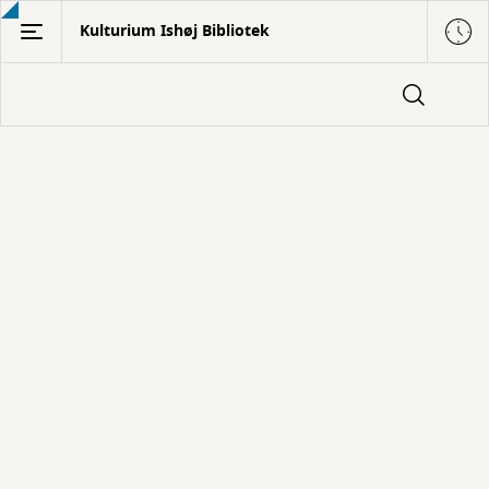
Gå
Kulturium Ishøj Bibliotek
til
hovedindhold