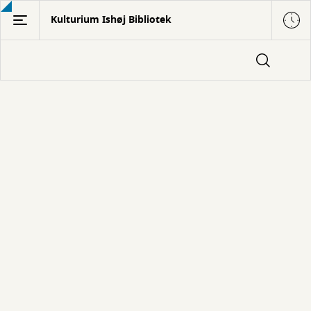
Gå
Kulturium Ishøj Bibliotek
til
hovedindhold