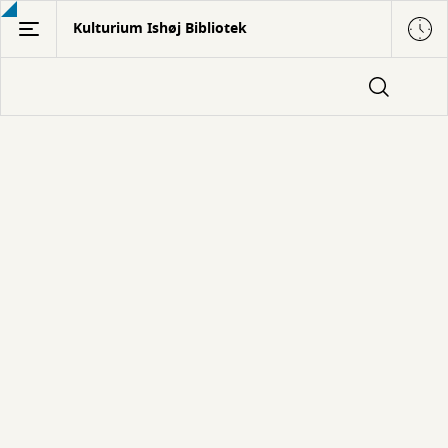
Gå
Kulturium Ishøj Bibliotek
til
hovedindhold