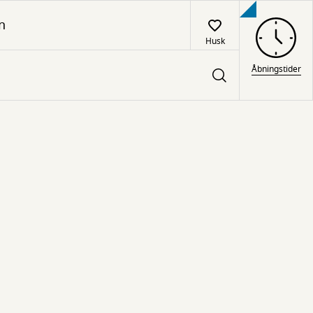
n
Husk
Åbningstider