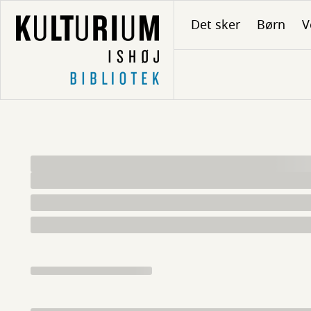
Gå
Det sker
Børn
V
til
hovedindhold