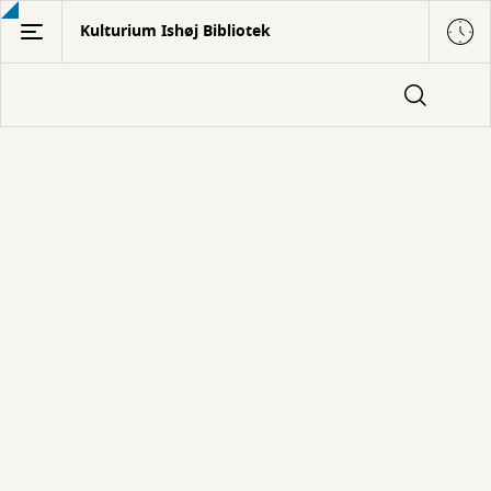
Gå
Kulturium Ishøj Bibliotek
til
hovedindhold