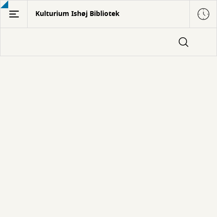
Gå
Kulturium Ishøj Bibliotek
til
hovedindhold