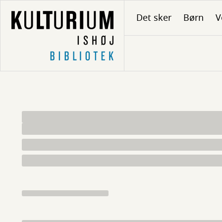
Gå
Det sker
Børn
V
til
hovedindhold