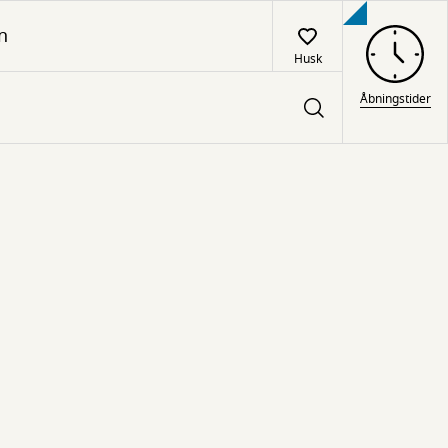
n
Husk
Åbningstider