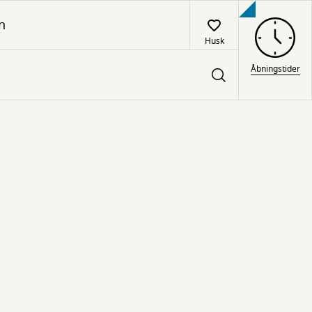
n
Husk
Åbningstider