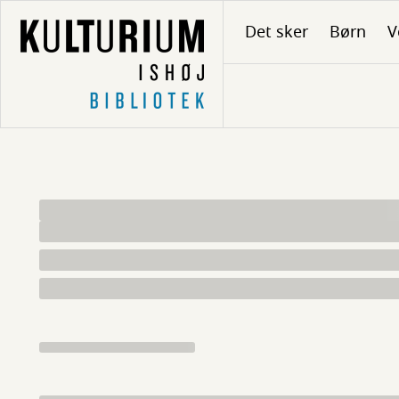
Gå
Det sker
Børn
V
til
hovedindhold