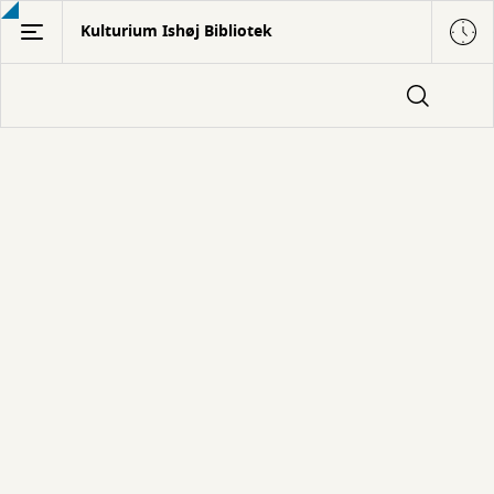
Gå
Kulturium Ishøj Bibliotek
til
hovedindhold