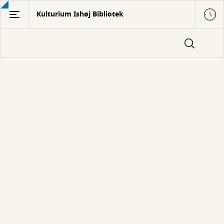
Gå
Kulturium Ishøj Bibliotek
til
hovedindhold