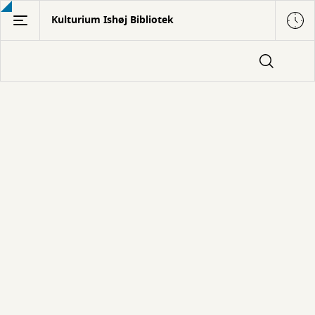
Gå
Kulturium Ishøj Bibliotek
til
hovedindhold