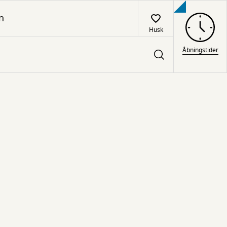
n
Husk
Åbningstider