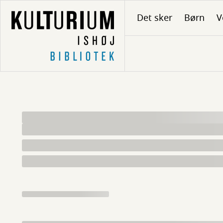
Gå
Det sker
Børn
V
til
hovedindhold