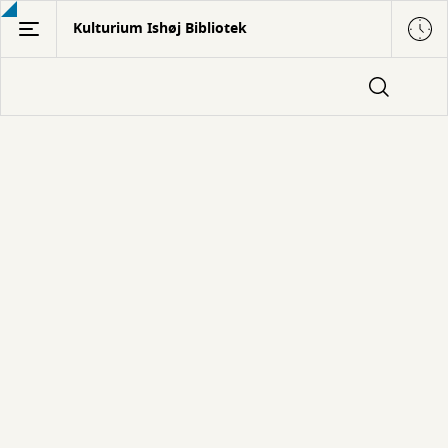
Gå
Kulturium Ishøj Bibliotek
til
hovedindhold