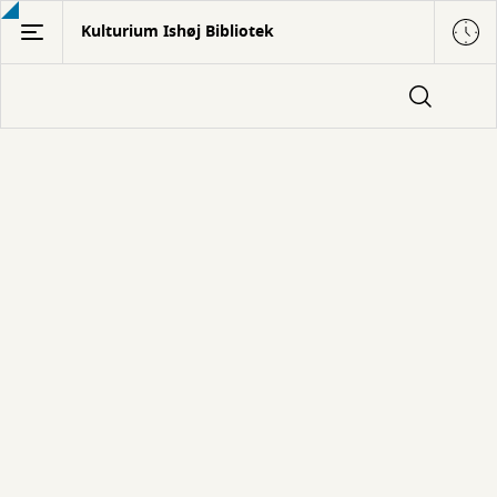
Gå
Kulturium Ishøj Bibliotek
til
hovedindhold