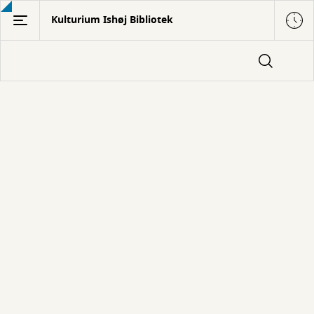
Gå
Kulturium Ishøj Bibliotek
til
hovedindhold