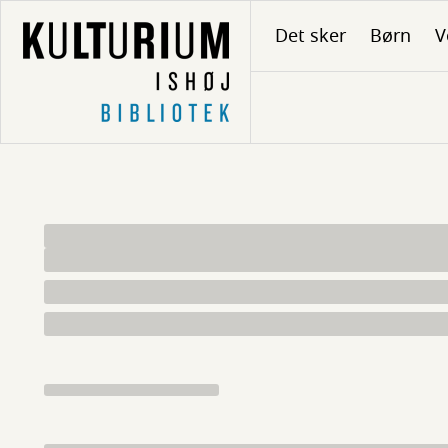
Gå
Det sker
Børn
V
til
hovedindhold