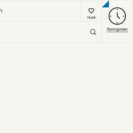
n
Husk
Åbningstider