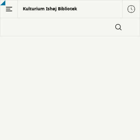
Gå
Kulturium Ishøj Bibliotek
til
hovedindhold