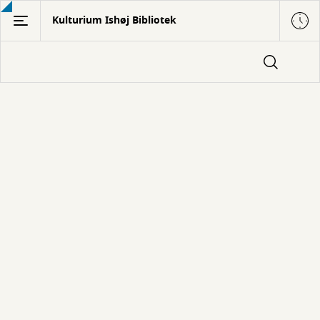
Gå
Kulturium Ishøj Bibliotek
til
hovedindhold