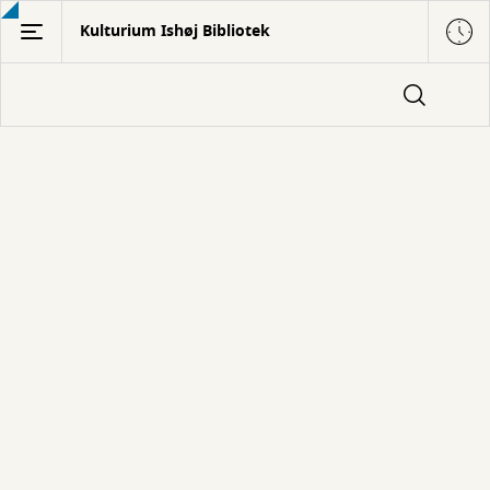
Gå
Kulturium Ishøj Bibliotek
til
hovedindhold