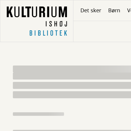
Gå
Det sker
Børn
V
til
hovedindhold