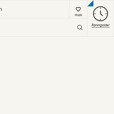
n
Husk
Åbningstider