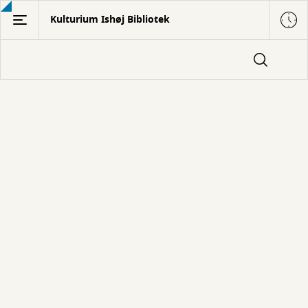
Gå
Kulturium Ishøj Bibliotek
til
hovedindhold