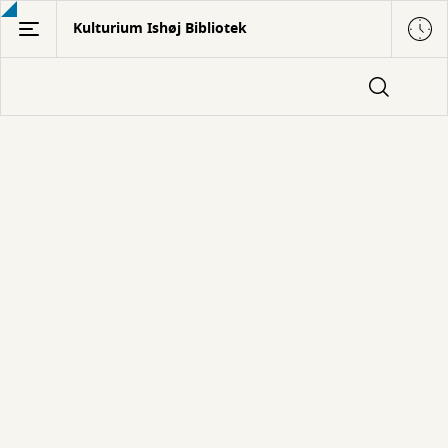
Gå
Kulturium Ishøj Bibliotek
til
hovedindhold