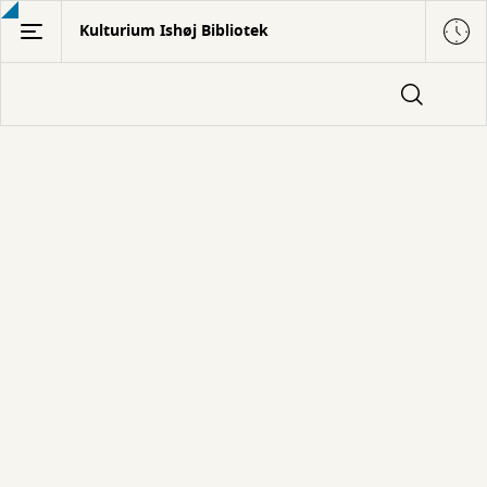
Gå
Kulturium Ishøj Bibliotek
til
hovedindhold