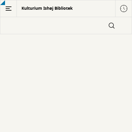
Gå
Kulturium Ishøj Bibliotek
til
hovedindhold