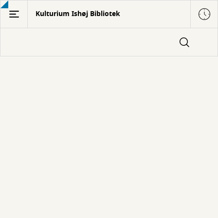
Gå
Kulturium Ishøj Bibliotek
til
hovedindhold