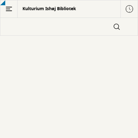
Gå
Kulturium Ishøj Bibliotek
til
hovedindhold