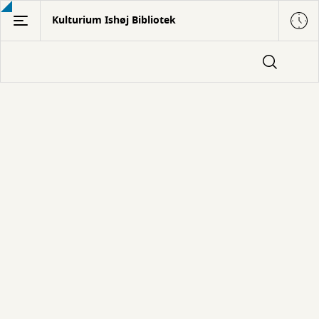
Gå
Kulturium Ishøj Bibliotek
til
hovedindhold