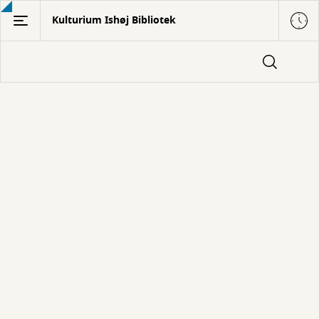
Gå
Kulturium Ishøj Bibliotek
til
hovedindhold