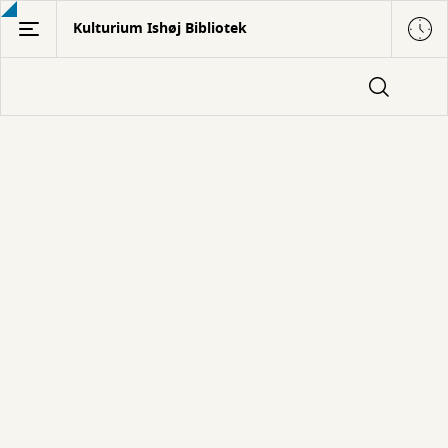
Gå
Kulturium Ishøj Bibliotek
til
hovedindhold