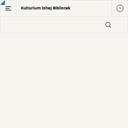
Gå
Kulturium Ishøj Bibliotek
til
hovedindhold