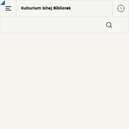
Gå
Kulturium Ishøj Bibliotek
til
hovedindhold