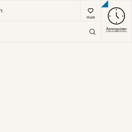
n
Husk
Åbningstider