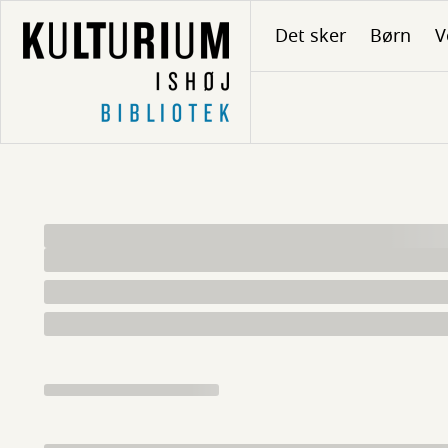
Gå
Det sker
Børn
V
til
hovedindhold