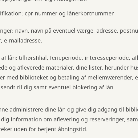
tifikation: cpr-nummer og lånerkortnummer
nger: navn, navn på eventuel værge, adresse, postnu
 e-mailadresse.
f lån: tilhørsfilial, ferieperiode, interesseperiode, af
ede og afleverede materialer, dine lister, herunder hu
 med biblioteket og betaling af mellemværender, e-
endt til dig samt eventuel blokering af lån.
unne administrere dine lån og give dig adgang til bibl
 dig information om aflevering og reserveringer, sam
oteket uden for betjent åbningstid.