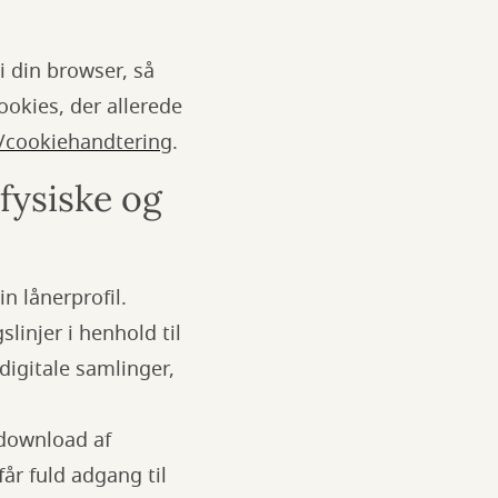
 i din browser, så
okies, der allerede
g/cookiehandtering
.
fysiske og
n lånerprofil.
slinjer i henhold til
digitale samlinger,
 download af
år fuld adgang til