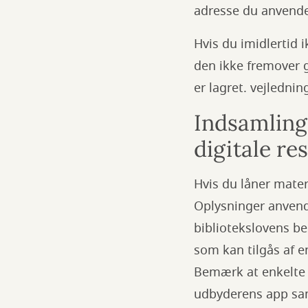
adresse du anvende
Hvis du imidlertid i
den ikke fremover g
er lagret. vejledn
Indsamling 
digitale re
Hvis du låner materi
Oplysninger anvendes
bibliotekslovens be
som kan tilgås af e
Bemærk at enkelte d
udbyderens app samt