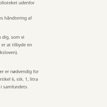
blioteket udenfor
es håndtering af
 dig, som vi
er at tilbyde en
ksloven).
der er nødvendig for
kel 6, stk. 1, litra
e i samfundets