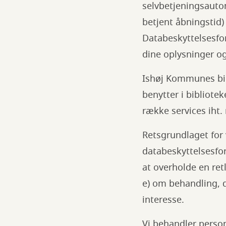
selvbetjeningsautom
betjent åbningstid) 
Databeskyttelsesfo
dine oplysninger og
Ishøj Kommunes bib
benytter i bibliote
række services iht.
Retsgrundlaget for
databeskyttelsesfor
at overholde en retl
e) om behandling, d
interesse.
Vi behandler perso