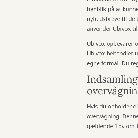
henblik på at kunn
nyhedsbreve til de 
anvender Ubivox ti
Ubivox opbevarer o
Ubivox behandler u
egne formål. Du reg
Indsamling
overvågnin
Hvis du opholder di
overvågning. Denne
gældende ’Lov om T