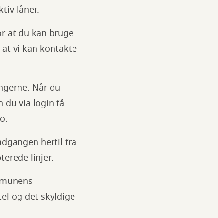
tiv låner.
or at du kan bruge
 at vi kan kontakte
ingerne. Når du
 du via login få
o.
dgangen hertil fra
erede linjer.
ommunens
el og det skyldige