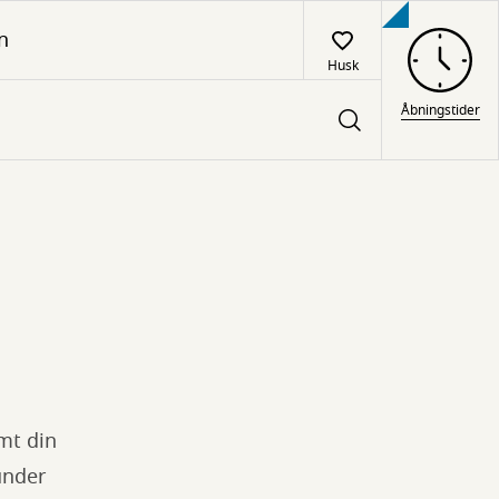
n
Husk
Åbningstider
mt din
under