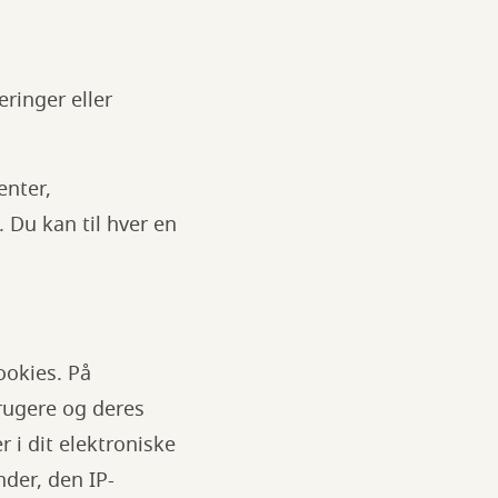
ringer eller
enter,
 Du kan til hver en
ookies. På
brugere og deres
i dit elektroniske
der, den IP-