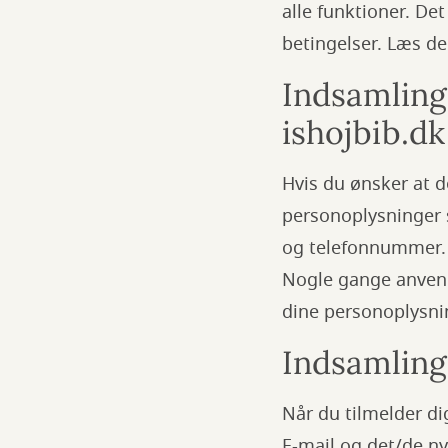
alle funktioner. De
betingelser. Læs de
Indsamling
ishojbib.dk
Hvis du ønsker at d
personoplysninger s
og telefonnummer. 
Nogle gange anvende
dine personoplysn
Indsamling
Når du tilmelder di
E-mail og det/de ny