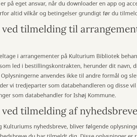
t er på eget ansvar, når du downloader en app og ac
rfor altid vilkår og betingelser grundigt før du tilme
 ved tilmelding til arrangemen
eltage i arrangementer på Kulturium Bibliotek behan
om led i bestillingskontrakten, herunder dit navn, d
Oplysningerne anvendes ikke til andre formål og sle
r vi tredjeparter som databehandleren og disse vil 
inger som databehandler for Ishøj Kommune.
 ved tilmelding af nyhedsbrev
g Kulturiums nyhedsbreve, bliver følgende oplysninge
hedsbreve du har tilmeldt dig. Disse oplysninger er 