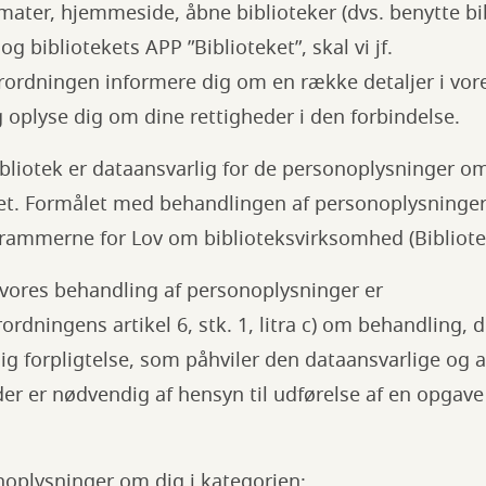
ater, hjemmeside, åbne biblioteker (dvs. benytte bi
og bibliotekets APP ”Biblioteket”, skal vi jf.
rordningen informere dig om en række detaljer i vor
 oplyse dig om dine rettigheder i den forbindelse.
liotek er dataansvarlig for de personoplysninger om
ket. Formålet med behandlingen af personoplysninger 
 rammerne for Lov om biblioteksvirksomhed (Bibliote
 vores behandling af personoplysninger er
ordningens artikel 6, stk. 1, litra c) om behandling, 
ig forpligtelse, som påhviler den dataansvarlige og arti
er er nødvendig af hensyn til udførelse af en opgav
noplysninger om dig i kategorien: