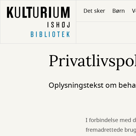
Gå
Det sker
Børn
V
til
hovedindhold
Privatlivspol
Oplysningstekst om behan
I forbindelse med 
fremadrettede brug 