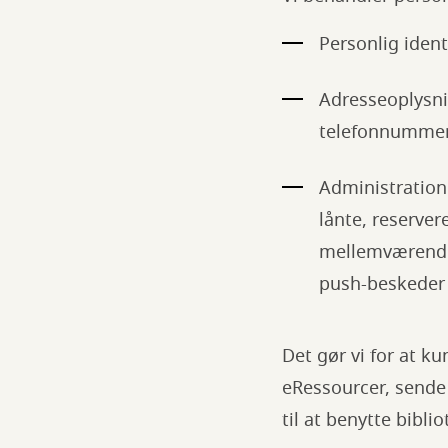
Personlig iden
Adresseoplysni
telefonnummer,
Administration a
lånte, reserver
mellemværender
push-beskeder s
Det gør vi for at k
eRessourcer, sende
til at benytte bibli