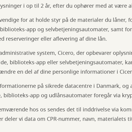
sninger i op til 2 år, efter du ophører med at være ak
vendige for at holde styr på de materialer du låner, f
biblioteks-app og selvbetjeningsautomater, samt for
d reserveringer eller aflevering af dine lån.
 administrative system, Cicero, der opbevarer oplysn
, biblioteks-app eller selvbetjeningsautomater, kan
 ændre en del af dine personlige informationer i Cicer
nformationerne på sikrede datacentre i Danmark, og a
 biblioteks-app og udlånsautomater foregår via krypt
lemværende hos os sendes det til inddrivelse via k
 deler vi data om CPR-nummer, navn, materialets tit