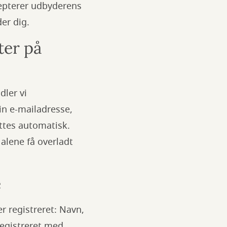
cepterer udbyderens
lder dig.
ter på
dler vi
in e-mailadresse,
ttes automatisk.
alene få overladt
e
r registreret: Navn,
registreret med