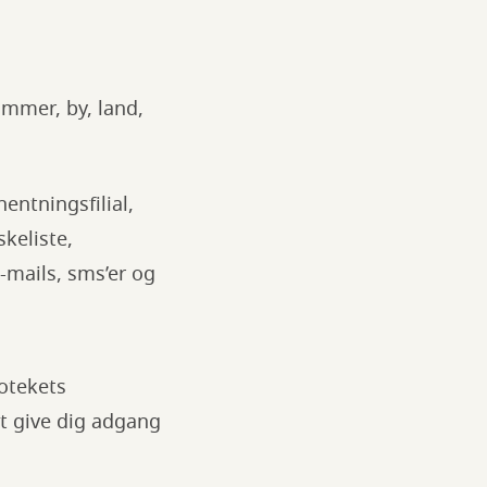
mmer, by, land,
hentningsfilial,
skeliste,
mails, sms’er og
iotekets
t give dig adgang