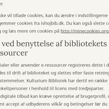
r.
kke vil tillade cookies, kan du ændre i indstillingerne
emmer cookies fra ishojbib.dk. Du kan også slette co
ing og læs mere om cookies på
http://minecookies.or
ved benyttelse af bibliotekets 
ssourcer
aler eller anvender e-ressourcer registreres dette i di
 til drift af biblioteket og slettes efter faste retning
stemmelser. Kulturium Bibliotek har dertil en række 
nkeltpersoner i henhold til licens med tredjeparter.
igitale tilbud kan kræve oprettelse af brugerprofil,
 accept af udbyderens vilkår og betingelser før du f